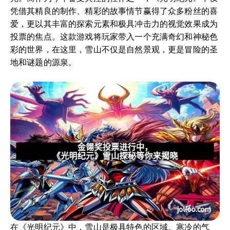
凭借其精良的制作、精彩的故事情节赢得了众多粉丝的喜
爱，更以其丰富的探索元素和极具冲击力的视觉效果成为
投票的焦点。这款游戏将玩家带入一个充满奇幻和神秘色
彩的世界，在这里，雪山不仅是自然景观，更是冒险的圣
地和谜题的源泉。
在《光明纪元》中，雪山是极具特色的区域。寒冷的气