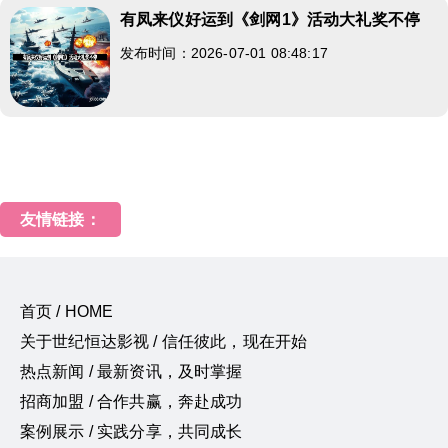
有凤来仪好运到《剑网1》活动大礼奖不停
发布时间：2026-07-01 08:48:17
友情链接：
首页 / HOME
关于世纪恒达影视 / 信任彼此，现在开始
热点新闻 / 最新资讯，及时掌握
招商加盟 / 合作共赢，奔赴成功
案例展示 / 实践分享，共同成长