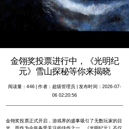
金翎奖投票进行中，《光明纪
元》雪山探秘等你来揭晓
阅读量：446
|
作者：超级管理员
|
发布时间：2026-07-
06 02:20:56
金翎奖投票正式开启，游戏界的盛事吸引了无数玩家的目
光。而作为今年备受关注的佳作之一，《光明纪元》不仅